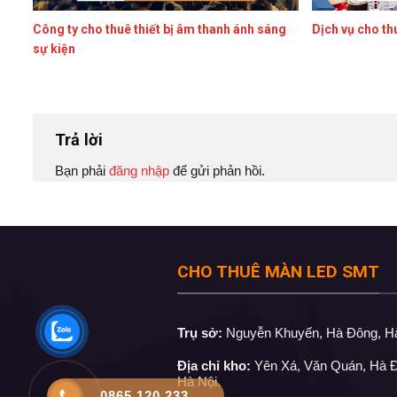
Công ty cho thuê thiết bị âm thanh ánh sáng
Dịch vụ cho th
sự kiện
Trả lời
Bạn phải
đăng nhập
để gửi phản hồi.
CHO THUÊ MÀN LED SMT
Trụ sở:
Nguyễn Khuyến, Hà Đông, Hà
Địa chỉ kho:
Yên Xá, Văn Quán, Hà 
Hà Nội.
0865.120.233