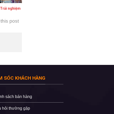
 Trải nghiệm
this post
M SÓC KHÁCH HÀNG
nh sách bán hàng
 hỏi thường gặp