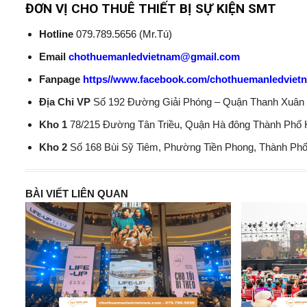
ĐƠN VỊ CHO THUÊ THIẾT BỊ SỰ KIỆN SMT
Hotline
079.789.5656 (Mr.Tú)
Email
chothuemanledvietnam@gmail.com
Fanpage
https//www.facebook.com/chothuemanledviet
Địa Chỉ VP
Số 192 Đường Giải Phóng – Quận Thanh Xuân 
Kho 1
78/215 Đường Tân Triều, Quận Hà đông Thành Phố 
Kho 2
Số 168 Bùi Sỹ Tiêm, Phường Tiền Phong, Thành Phố
BÀI VIẾT LIÊN QUAN