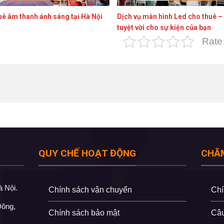
uê âm thanh ánh sáng tại Hà Nội
Dịch vụ màn hình Led cho thuê –
tuyệt vời cho sự kiện của bạn
Rate 
QUY CHẾ HOẠT ĐỘNG
CHĂ
 Nội.
Chính sách vận chuyển
Chí
Đông,
Chính sách bảo mật
Câu